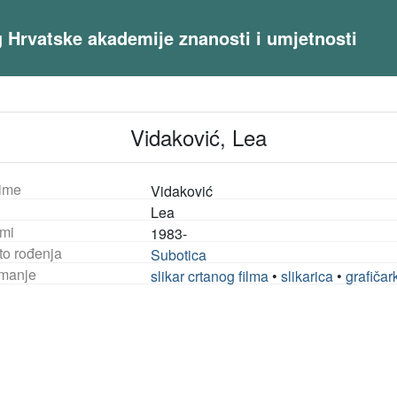
og Hrvatske akademije znanosti i umjetnosti
Vidaković, Lea
ime
Vidaković
Lea
mi
1983-
to rođenja
Subotica
manje
slikar crtanog filma
•
slikarica
•
grafičar