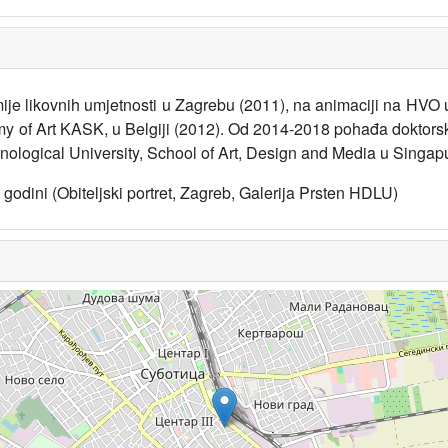
je likovnih umjetnosti u Zagrebu (2011), na animaciji na HVO u 
y of Art KASK, u Belgiji (2012). Od 2014-2018 pohađa doktorske
ological University, School of Art, Design and Media u Singap
 godini (Obiteljski portret, Zagreb, Galerija Prsten HDLU)