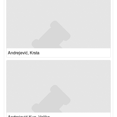
Andrejević, Krsta
Andrejević Kun, Veljko