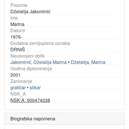
Prezime
Dželalija Jakominić
Ime
Marina
Datumi
1976-
Dodatna zemljopisna oznaka
DRNIŠ
Neusvojeni oblik
Jakominić, Dželalija Marina
•
Dželalija, Marina
Godina diplomiranja
2001
Zanimanje
grafičar
•
slikar
NSK_A
NSK:A: 000474338
Biografska napomena