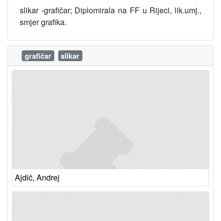
slikar -grafičar; Diplomirala na FF u Rijeci, lik.umj.,
smjer grafika.
grafičar
slikar
Ajdič, Andrej