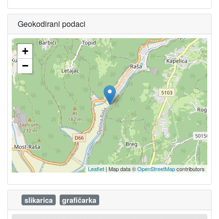
Geokodirani podaci
+
−
Leaflet
| Map data ©
OpenStreetMap
contributors
slikarica
grafičarka