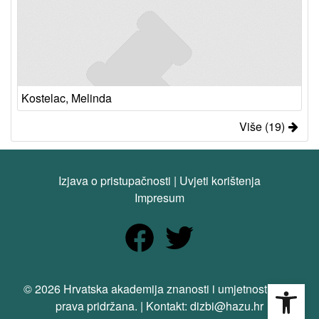
Kostelac, Melinda
Više (19)
Izjava o pristupačnosti
|
Uvjeti korištenja
Impresum
Open
© 2026 Hrvatska akademija znanosti i umjetnosti. Sva
prava pridržana. | Kontakt: dizbi@hazu.hr