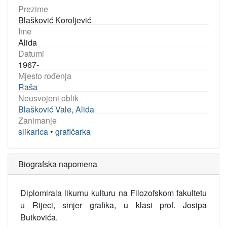
Prezime
Blašković Koroljević
Ime
Alida
Datumi
1967-
Mjesto rođenja
Raša
Neusvojeni oblik
Blašković Vale, Alida
Zanimanje
slikarica
•
grafičarka
Biografska napomena
Diplomirala likurnu kulturu na Filozofskom fakultetu
u Rijeci, smjer grafika, u klasi prof. Josipa
Butkovića.