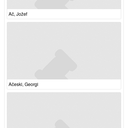
Ač, Jožef
Ačeski, Georgi