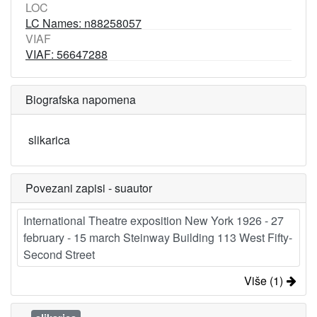
LOC
LC Names: n88258057
VIAF
VIAF: 56647288
Biografska napomena
slikarica
Povezani zapisi - suautor
International Theatre exposition New York 1926 - 27
february - 15 march Steinway Building 113 West Fifty-
Second Street
Više (1)