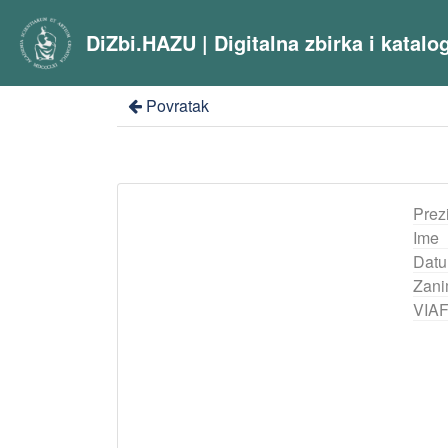
DiZbi.HAZU | Digitalna zbirka i katal
Povratak
Prez
Ime
Datu
Zani
VIA