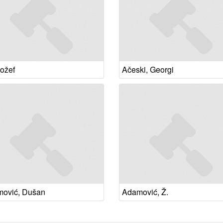
Jožef
Ačeski, Georgi
ović, Dušan
Adamović, Ž.