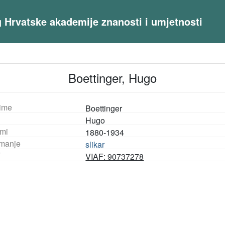
og Hrvatske akademije znanosti i umjetnosti
Boettinger, Hugo
ime
Boettinger
Hugo
mi
1880-1934
manje
slikar
F
VIAF: 90737278