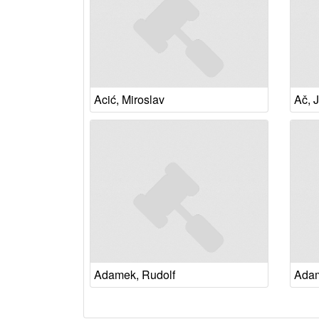
Acić, Miroslav
Ač, 
Adamek, Rudolf
Adam