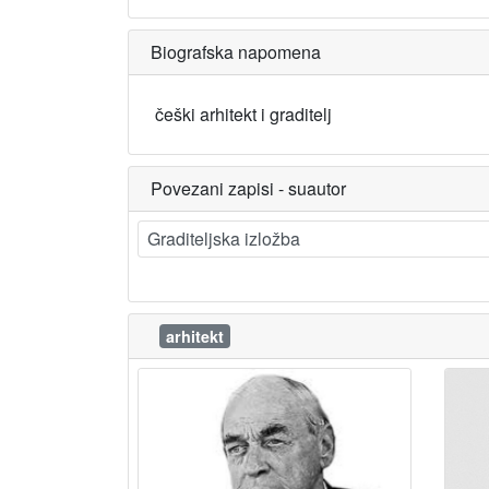
Biografska napomena
češki arhitekt i graditelj
Povezani zapisi - suautor
Graditeljska izložba
arhitekt