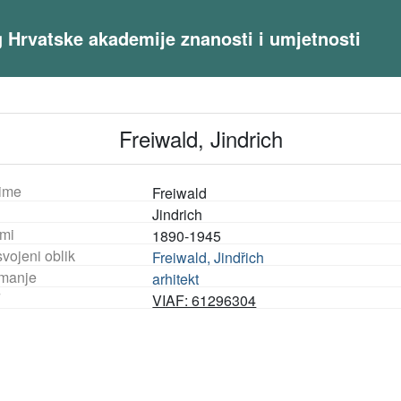
og Hrvatske akademije znanosti i umjetnosti
Freiwald, Jindrich
ime
Freiwald
Jindrich
mi
1890-1945
vojeni oblik
Freiwald, Jindřich
manje
arhitekt
F
VIAF: 61296304