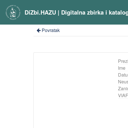
DiZbi.HAZU | Digitalna zbirka i katal
Povratak
Prez
Ime
Datu
Neus
Zani
VIA