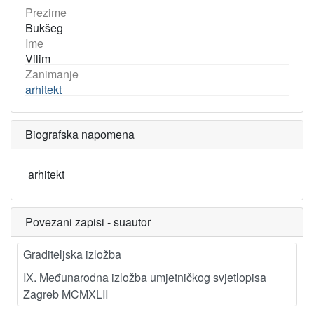
Prezime
Bukšeg
Ime
Vilim
Zanimanje
arhitekt
Biografska napomena
arhitekt
Povezani zapisi - suautor
Graditeljska izložba
IX. Međunarodna izložba umjetničkog svjetlopisa
Zagreb MCMXLII