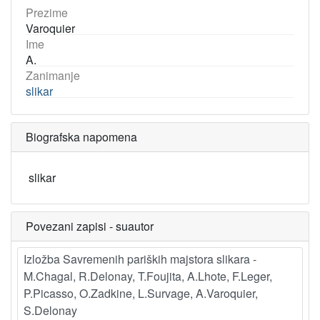
Prezime
Varoquier
Ime
A.
Zanimanje
slikar
Biografska napomena
slikar
Povezani zapisi - suautor
Izložba Savremenih pariških majstora slikara -
M.Chagal, R.Delonay, T.Foujita, A.Lhote, F.Leger,
P.Picasso, O.Zadkine, L.Survage, A.Varoquier,
S.Delonay