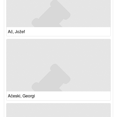
Ač, Jožef
Ačeski, Georgi