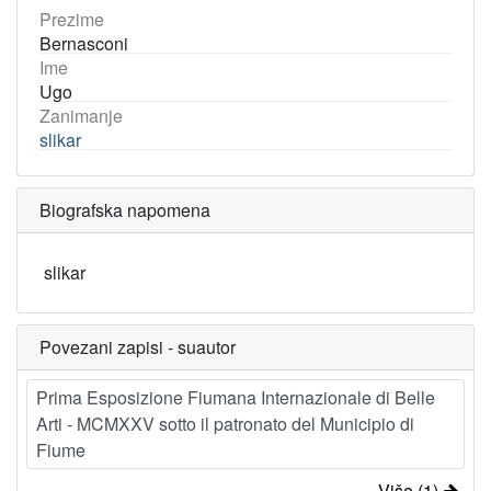
Prezime
Bernasconi
Ime
Ugo
Zanimanje
slikar
Biografska napomena
slikar
Povezani zapisi - suautor
Prima Esposizione Fiumana Internazionale di Belle
Arti - MCMXXV sotto il patronato del Municipio di
Fiume
Više (1)