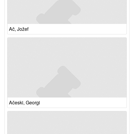
Ač, Jožef
Ačeski, Georgi