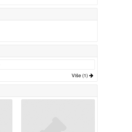
e
Više (1)