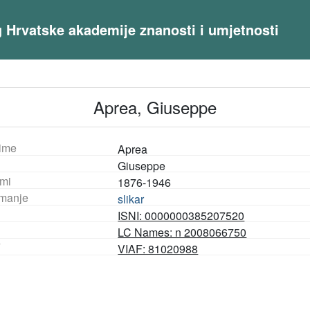
og Hrvatske akademije znanosti i umjetnosti
Aprea, Giuseppe
ime
Aprea
Giuseppe
mi
1876-1946
manje
slikar
ISNI: 0000000385207520
LC Names: n 2008066750
F
VIAF: 81020988