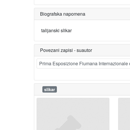
Biografska napomena
talijanski slikar
Povezani zapisi - suautor
Prima Esposizione Fiumana Internazionale di
slikar