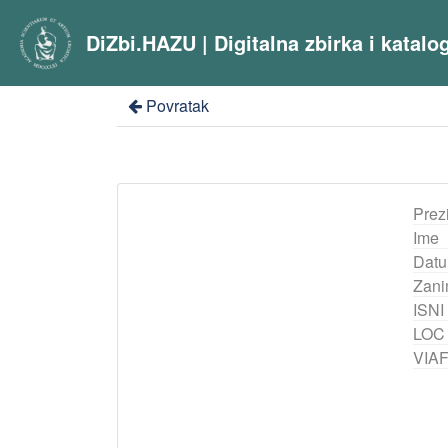
DiZbi.HAZU | Digitalna zbirka i katal
Povratak
Prez
Ime
Datu
Zani
ISNI
LOC
VIA