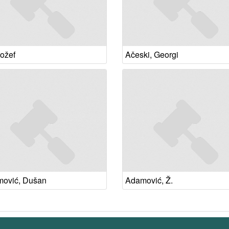
Jožef
Ačeski, Georgi
ović, Dušan
Adamović, Ž.