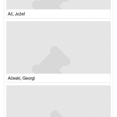
Ač, Jožef
Ačeski, Georgi