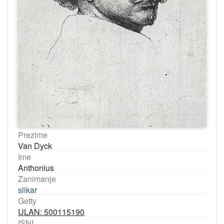
Prezime
Van Dyck
Ime
Anthonius
Zanimanje
slikar
Getty
ULAN: 500115190
ISNI