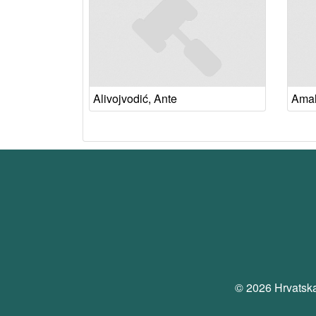
Alivojvodić, Ante
Amali
© 2026 Hrvatska