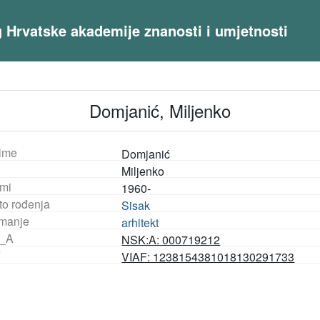
og Hrvatske akademije znanosti i umjetnosti
Domjanić, Miljenko
ime
Domjanić
Miljenko
mi
1960-
to rođenja
Sisak
manje
arhitekt
_A
NSK:A: 000719212
F
VIAF: 1238154381018130291733