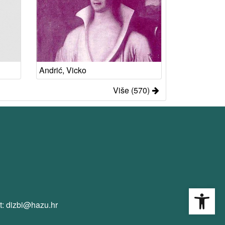
Andrić, Vicko
Više (570)
Open
t: dizbi@hazu.hr