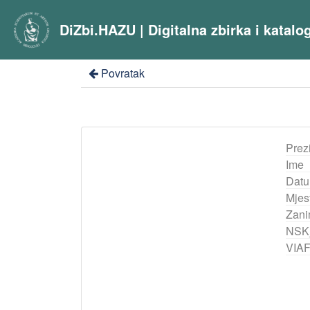
DiZbi.HAZU | Digitalna zbirka i katal
Povratak
Prez
Ime
Datu
Mjes
Zani
NSK
VIA