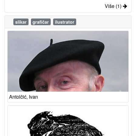
Više (1)
slikar
grafičar
ilustrator
Antolčić, Ivan