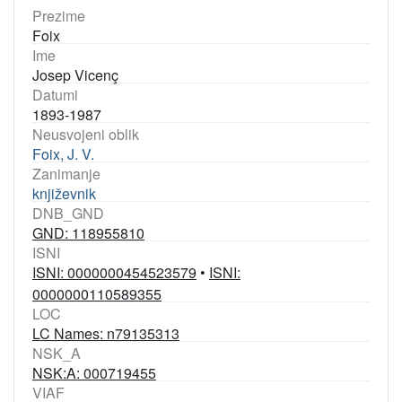
Prezime
Foix
Ime
Josep Vicenç
Datumi
1893-1987
Neusvojeni oblik
Foix, J. V.
Zanimanje
književnik
DNB_GND
GND: 118955810
ISNI
ISNI: 0000000454523579
•
ISNI:
0000000110589355
LOC
LC Names: n79135313
NSK_A
NSK:A: 000719455
VIAF