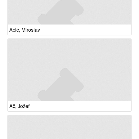
Acić, Miroslav
Ač, Jožef