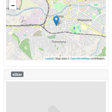
−
Leaflet
| Map data ©
OpenStreetMap
contributors
slikar