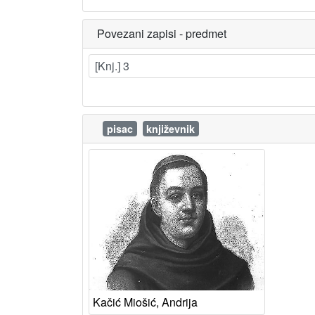
Povezani zapisi - predmet
[Knj.] 3
pisac
književnik
Kačić Miošić, Andrija