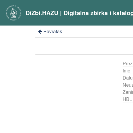
DiZbi.HAZU | Digitalna zbirka i katal
Povratak
Prez
Ime
Datu
Neus
Zani
HBL