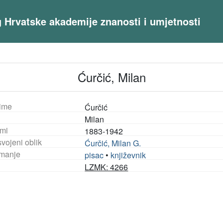
og Hrvatske akademije znanosti i umjetnosti
Ćurčić, Milan
ime
Ćurčić
Milan
mi
1883-1942
vojeni oblik
Ćurčić, Milan G.
manje
pisac
•
književnik
LZMK: 4266