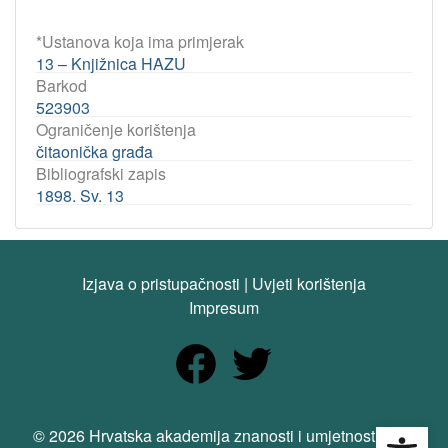
*Ustanova koja ima primjerak
13 – Knjižnica HAZU
Barkod
523903
Ograničenje korištenja
čitaonička građa
Bibliografski zapis
1898. Sv. 13
Izjava o pristupačnosti
|
Uvjeti korištenja
Impresum
Open
© 2026 Hrvatska akademija znanosti i umjetnosti. Sva