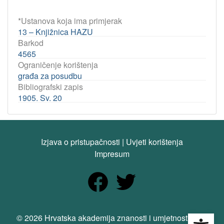
*Ustanova koja ima primjerak
13 – Knjižnica HAZU
Barkod
4565
Ograničenje korištenja
građa za posudbu
Bibliografski zapis
1905. Sv. 20
Izjava o pristupačnosti
|
Uvjeti korištenja
Impresum
Open
© 2026 Hrvatska akademija znanosti i umjetnosti. Sva