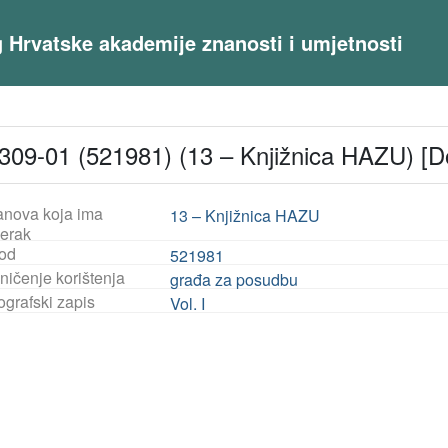
og Hrvatske akademije znanosti i umjetnosti
309-01 (521981) (13 – Knjižnica HAZU) [D
anova koja ima
13 – Knjižnica HAZU
jerak
od
521981
ničenje korištenja
građa za posudbu
ografski zapis
Vol. I