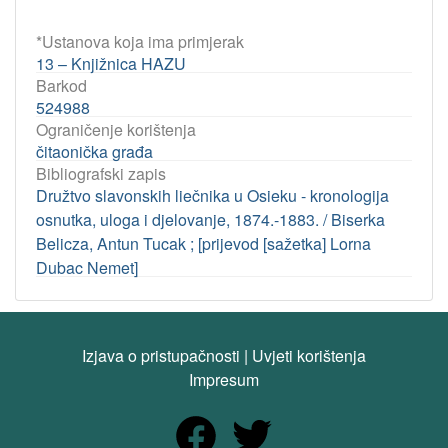
*Ustanova koja ima primjerak
13 – Knjižnica HAZU
Barkod
524988
Ograničenje korištenja
čitaonička građa
Bibliografski zapis
Družtvo slavonskih liečnika u Osieku - kronologija
osnutka, uloga i djelovanje, 1874.-1883. / Biserka
Belicza, Antun Tucak ; [prijevod [sažetka] Lorna
Dubac Nemet]
Izjava o pristupačnosti
|
Uvjeti korištenja
Impresum