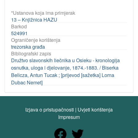
*Ustanova koja ima primjerak
13 – Knjižnica HAZU
Barkod
524991
Ograničenje korištenja
trezorska građa
Bibliografski zapis
Družtvo slavonskih liečnika u Osieku - kronologija
osnutka, uloga i djelovanje, 1874.-1883. / Biserka
Belicza, Antun Tucak ; [prijevod [sažetka] Lorna
Dubac Nemet]
Izjava o pristupačnosti
|
Uvjeti korištenja
Impresum