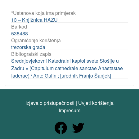
*Ustanova koja ima primjerak
13 – Knjižnica HAZU
Barkod
538488
Ograničenje korištenja
trezorska građa
Bibliografski zapis
Srednjovjekovni Katedralni kaptol svete Stošije u
Zadru = (Capitulum cathedrale sanctae Anastasiae
Iaderae) / Ante Gulin ; [urednik Franjo Šanjek]
Izjava o pristupačnosti
|
Uvjeti korištenja
Impresum