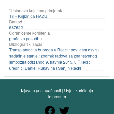
*Ustanova koja ima primjerak
13 – Knjižnica HAZU
Barkod
587622
Ograničenje korištenja
građa za posudbu
Bibliografski zapis
Transplantacija bubrega u Rijeci : povijesni osvrt i
sadašnje stanje : zbornik radova sa znanstvenog
simpozija održanog 9. travnja 2015. u Rijeci ;
urednici Daniel Rukavina i Sanjin Rački
Izjava o pristupačnosti
|
Uvjeti korištenja
Impresum