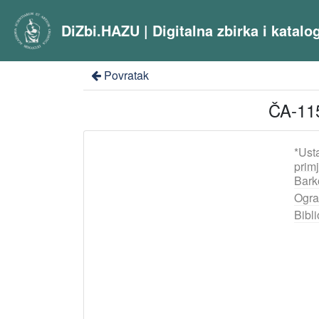
DiZbi.HAZU | Digitalna zbirka i katal
Povratak
ČA-115
*Ust
prim
Bark
Ogra
Bibli