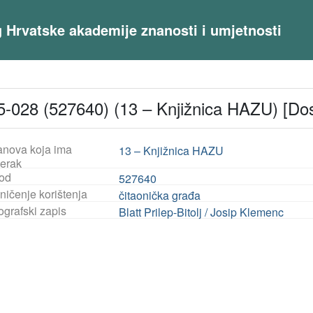
og Hrvatske akademije znanosti i umjetnosti
-028 (527640) (13 – Knjižnica HAZU) [Do
anova koja ima
13 – Knjižnica HAZU
jerak
od
527640
ničenje korištenja
čitaonička građa
ografski zapis
Blatt Prilep-Bitolj / Josip Klemenc