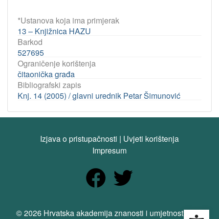
*Ustanova koja ima primjerak
13 – Knjižnica HAZU
Barkod
527695
Ograničenje korištenja
čitaonička građa
Bibliografski zapis
Knj. 14 (2005) / glavni urednik Petar Šimunović
Izjava o pristupačnosti
|
Uvjeti korištenja
Impresum
Open
© 2026 Hrvatska akademija znanosti i umjetnosti. Sva