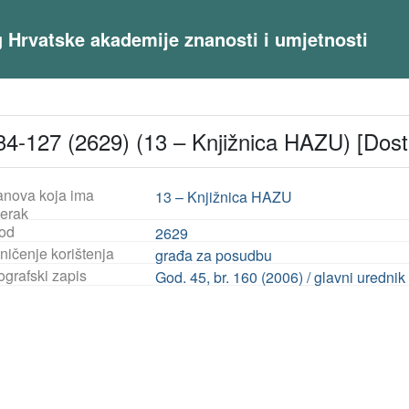
og Hrvatske akademije znanosti i umjetnosti
4-127 (2629) (13 – Knjižnica HAZU) [Dos
anova koja ima
13 – Knjižnica HAZU
jerak
od
2629
ničenje korištenja
građa za posudbu
ografski zapis
God. 45, br. 160 (2006) / glavni uredni