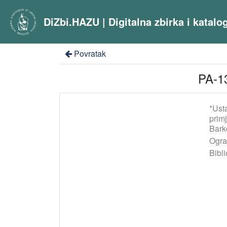
DiZbi.HAZU | Digitalna zbirka i katal
Povratak
PA-13
*Ust
prim
Bark
Ogra
Bibli