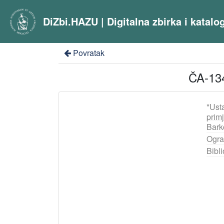
DiZbi.HAZU | Digitalna zbirka i katal
Povratak
ČA-134
*Ust
prim
Bark
Ogra
Bibli