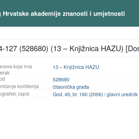
og Hrvatske akademije znanosti i umjetnosti
-127 (528680) (13 – Knjižnica HAZU) [Do
anova koja ima
13 – Knjižnica HAZU
jerak
od
528680
ničenje korištenja
čitaonička građa
ografski zapis
God. 45, br. 160 (2006) / glavni uredni