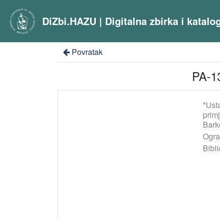
DiZbi.HAZU | Digitalna zbirka i katal
Povratak
PA-13
*Ust
prim
Bark
Ogra
Bibli