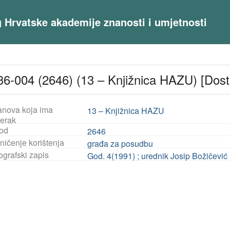
og Hrvatske akademije znanosti i umjetnosti
6-004 (2646) (13 – Knjižnica HAZU) [Dos
anova koja ima
13 – Knjižnica HAZU
jerak
od
2646
ničenje korištenja
građa za posudbu
ografski zapis
God. 4(1991) ; urednik Josip Božičević