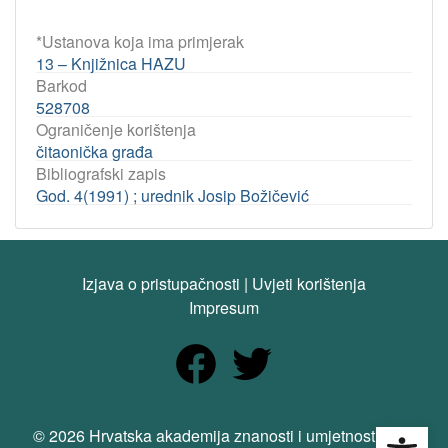
*Ustanova koja ima primjerak
13 – Knjižnica HAZU
Barkod
528708
Ograničenje korištenja
čitaonička građa
Bibliografski zapis
God. 4(1991) ; urednik Josip Božičević
Izjava o pristupačnosti
|
Uvjeti korištenja
Impresum
Open
© 2026 Hrvatska akademija znanosti i umjetnosti. Sva