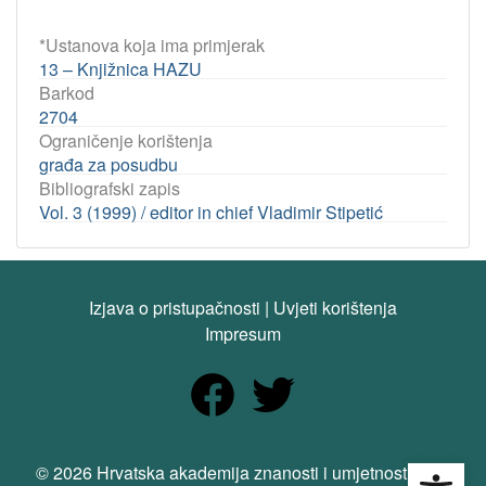
*Ustanova koja ima primjerak
13 – Knjižnica HAZU
Barkod
2704
Ograničenje korištenja
građa za posudbu
Bibliografski zapis
Vol. 3 (1999) / editor in chief Vladimir Stipetić
Izjava o pristupačnosti
|
Uvjeti korištenja
Impresum
Open
© 2026 Hrvatska akademija znanosti i umjetnosti. Sva