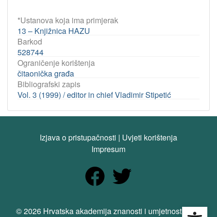
*Ustanova koja ima primjerak
13 – Knjižnica HAZU
Barkod
528744
Ograničenje korištenja
čitaonička građa
Bibliografski zapis
Vol. 3 (1999) / editor in chief Vladimir Stipetić
Izjava o pristupačnosti
|
Uvjeti korištenja
Impresum
Open
© 2026 Hrvatska akademija znanosti i umjetnosti. Sva