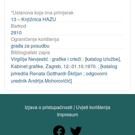
*Ustanova koja ima primjerak
13 – Knjižnica HAZU
Barkod
2910
Ograničenje korištenja
građa za posudbu
Bibliografski zapis
Virgilije Nevjestić : grafike i crteži : [katalog izložbe],
Kabinet grafike, Zagreb, 12.-31.10.1970. ; [katalog
priredila Renata Gotthardi-Škiljan ; odgovorni
urednik Andrija Mohorovičić]
Izjava o pristupačnosti
|
Uvjeti korištenja
Impresum