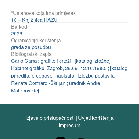
*Ustanova koja ima primjerak
13 – Knjižnica HAZU
Barkod
2938
Ograničenje korištenja
građa za posudbu
Bibliografski zapis
Carlo Carra : grafike i crteži : [katalog izložbe],
Kabinet grafike, Zagreb, 25.09.-12.10.1980. ; [katalog
priredila, predgovor napisala i izložbu postavila
Renata Gotthardi-Škiljan ; urednik Andre
Mohorovičić]
Izjava o pristupačnosti
|
Uvjeti korištenja
Impresum