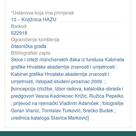
*Ustanova koja ima primjerak
13 – Knjižnica HAZU
Barkod
522918
Ograničenje korištenja
čitaonička građa
Bibliografski zapis
Skice i crteži münchenskih đaka iz fundusa Kabineta
grafike Hrvatske akademije znanosti i umjetnosti :
Kabinet grafike Hrvatske akademije znanosti i
umjetnosti, listopad-studeni-prosinac 2009. ;
[koncepcija izložbe, izbor radova, kataloška obrada i
predgovori Vesna Kedmenec Križić, Ružica Pepelko
; prijevod na njemački Vladimir Adamček ; fotografije
Goran Vranić, Tomislav Turković, Srećko Budek ;
urednica kataloga Slavica Marković]