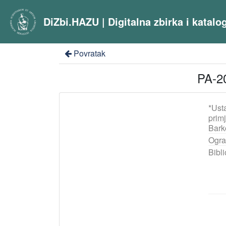
DiZbi.HAZU | Digitalna zbirka i katal
Povratak
PA-20
*Ust
prim
Bark
Ogra
Bibli