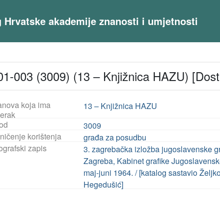
og Hrvatske akademije znanosti i umjetnosti
1-003 (3009) (13 – Knjižnica HAZU) [Dos
anova koja ima
13 – Knjižnica HAZU
jerak
od
3009
ničenje korištenja
građa za posudbu
ografski zapis
3. zagrebačka izložba jugoslavenske gr
Zagreba, Kabinet grafike Jugoslavenske
maj-juni 1964. / [katalog sastavio Želj
Hegedušić]