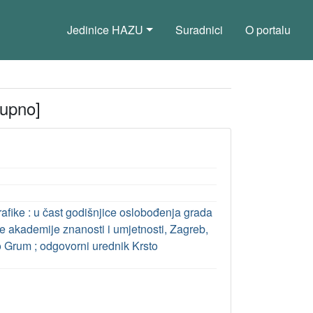
Jedinice HAZU
Suradnici
O portalu
tupno]
afike : u čast godišnjice oslobođenja grada
 akademije znanosti i umjetnosti, Zagreb,
ko Grum ; odgovorni urednik Krsto