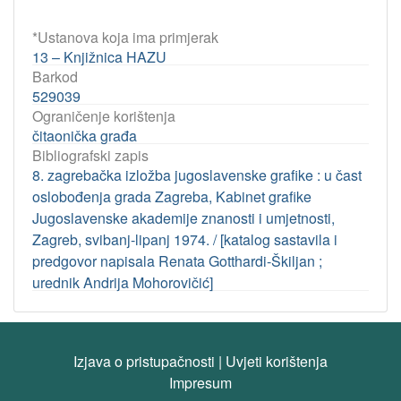
*Ustanova koja ima primjerak
13 – Knjižnica HAZU
Barkod
529039
Ograničenje korištenja
čitaonička građa
Bibliografski zapis
8. zagrebačka izložba jugoslavenske grafike : u čast
oslobođenja grada Zagreba, Kabinet grafike
Jugoslavenske akademije znanosti i umjetnosti,
Zagreb, svibanj-lipanj 1974. / [katalog sastavila i
predgovor napisala Renata Gotthardi-Škiljan ;
urednik Andrija Mohorovičić]
Izjava o pristupačnosti
|
Uvjeti korištenja
Impresum