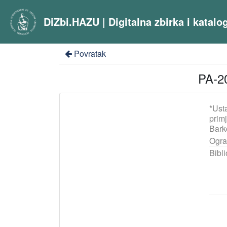
DiZbi.HAZU | Digitalna zbirka i katal
Povratak
PA-20
*Ust
prim
Bark
Ogra
Bibli