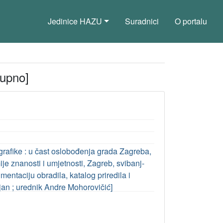
Jedinice HAZU
Suradnici
O portalu
tupno]
rafike : u čast oslobođenja grada Zagreba,
e znanosti i umjetnosti, Zagreb, svibanj-
mentaciju obradila, katalog priredila i
jan ; urednik Andre Mohorovičić]