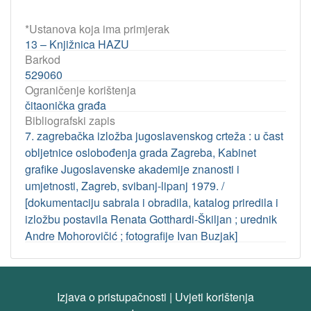
*Ustanova koja ima primjerak
13 – Knjižnica HAZU
Barkod
529060
Ograničenje korištenja
čitaonička građa
Bibliografski zapis
7. zagrebačka izložba jugoslavenskog crteža : u čast
obljetnice oslobođenja grada Zagreba, Kabinet
grafike Jugoslavenske akademije znanosti i
umjetnosti, Zagreb, svibanj-lipanj 1979. /
[dokumentaciju sabrala i obradila, katalog priredila i
izložbu postavila Renata Gotthardi-Škiljan ; urednik
Andre Mohorovičić ; fotografije Ivan Buzjak]
Izjava o pristupačnosti
|
Uvjeti korištenja