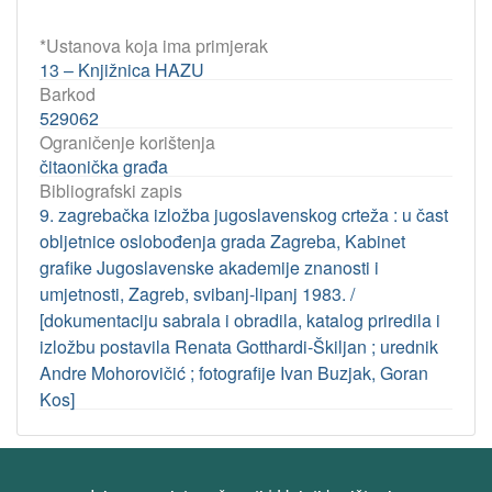
*Ustanova koja ima primjerak
13 – Knjižnica HAZU
Barkod
529062
Ograničenje korištenja
čitaonička građa
Bibliografski zapis
9. zagrebačka izložba jugoslavenskog crteža : u čast
obljetnice oslobođenja grada Zagreba, Kabinet
grafike Jugoslavenske akademije znanosti i
umjetnosti, Zagreb, svibanj-lipanj 1983. /
[dokumentaciju sabrala i obradila, katalog priredila i
izložbu postavila Renata Gotthardi-Škiljan ; urednik
Andre Mohorovičić ; fotografije Ivan Buzjak, Goran
Kos]