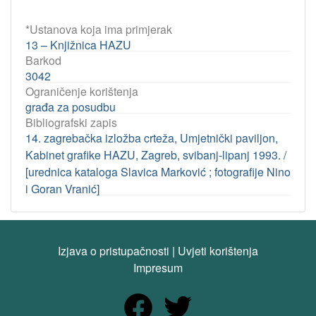
*Ustanova koja ima primjerak
13 – Knjižnica HAZU
Barkod
3042
Ograničenje korištenja
građa za posudbu
Bibliografski zapis
14. zagrebačka izložba crteža, Umjetnički paviljon,
Kabinet grafike HAZU, Zagreb, svibanj-lipanj 1993. /
[urednica kataloga Slavica Marković ; fotografije Nino
i Goran Vranić]
Izjava o pristupačnosti
|
Uvjeti korištenja
Impresum