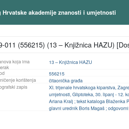
og Hrvatske akademije znanosti i umjetnosti
-011 (556215) (13 – Knjižnica HAZU) [Do
anova koja ima
13 – Knjižnica HAZU
jerak
od
556215
ničenje korištenja
čitaonička građa
ografski zapis
XI. trijenale hrvatskoga kiparstva, Zag
umjetnosti, Gliptoteka, 30. lipanj - 12.
Ariana Kralj ; tekst kataloga Blaženka Per
glavni urednik Boris Magaš ; odgovorni