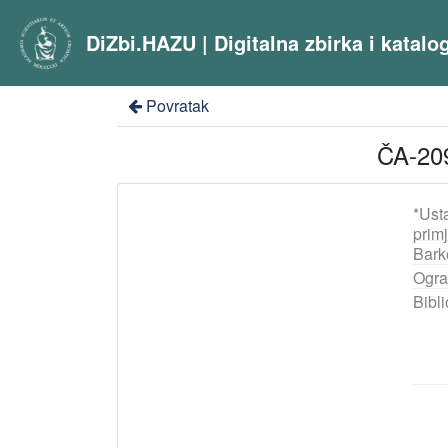
DiZbi.HAZU | Digitalna zbirka i katal
Povratak
ČA-209
*Ust
prim
Bark
Ogra
Bibli