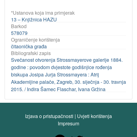
*Ustanova koja ima primjerak
13 – Knjižnica HAZU
Barkod
578079
Ograničenje korištenja
čitaonička građa
Bibliografski zapis
Svečanost otvorenja Strossmayerove galerije 1884.
godine : povodom dvjestote godišnjice rođenja
biskupa Josipa Jurja Strossmayera : Atrij
Akademijine palače, Zagreb, 30. siječnja - 30. travnja
2015. / Indira Šamec Flaschar, Ivana Gržina
Izjava o pristupačnosti
|
Uvjeti korištenja
Impresum