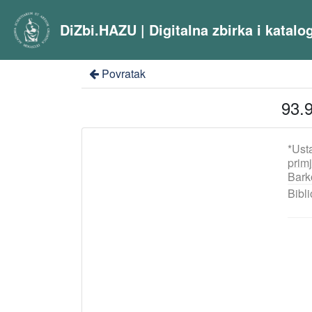
DiZbi.HAZU | Digitalna zbirka i katal
Povratak
93.
*Ust
prim
Bark
Bibli