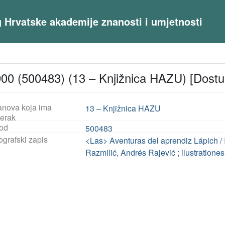
og Hrvatske akademije znanosti i umjetnosti
900 (500483) (13 – Knjižnica HAZU) [Dostu
anova koja ima
13 – Knjižnica HAZU
jerak
od
500483
ografski zapis
<Las> Aventuras del aprendiz Lápich / 
Razmilić, Andrés Rajević ; ilustratione