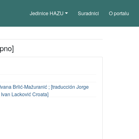
Jedinice HAZU
Suradnici
O portalu
pno]
Ivana Brlić-Mažuranić ; [traducción Jorge
s Ivan Lacković Croata]