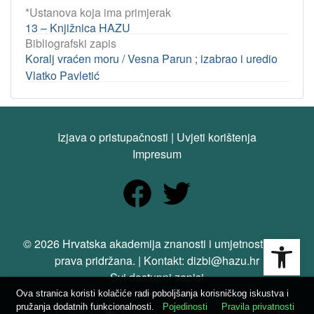
*Ustanova koja ima primjerak
13 – Knjižnica HAZU
Bibliografski zapis
Koralj vraćen moru / Vesna Parun ; izabrao i uredio
Vlatko Pavletić
Izjava o pristupačnosti
|
Uvjeti korištenja
Impresum
Open
© 2026 Hrvatska akademija znanosti i umjetnosti. Sva
prava pridržana. | Kontakt: dizbi@hazu.hr
Svi dostupni zapisi
Ova stranica koristi kolačiće radi poboljšanja korisničkog iskustva i
pružanja dodatnih funkcionalnosti.
Pojedinosti
Pravila privatnosti