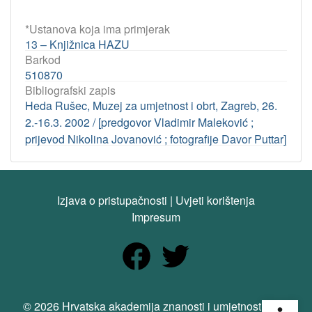
*Ustanova koja ima primjerak
13 – Knjižnica HAZU
Barkod
510870
Bibliografski zapis
Heda Rušec, Muzej za umjetnost i obrt, Zagreb, 26.
2.-16.3. 2002 / [predgovor Vladimir Maleković ;
prijevod Nikolina Jovanović ; fotografije Davor Puttar]
Izjava o pristupačnosti
|
Uvjeti korištenja
Impresum
Open
© 2026 Hrvatska akademija znanosti i umjetnosti. Sva