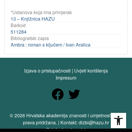
*Ustanova koja ima primjerak
13 – Knjižnica HAZU
Barkod
511284
Bibliografski zapis
Ambra : roman s ključem / Ivan Aralica
Izjava o pristupačnosti
|
Uvjeti korištenja
Impresum
Open
© 2026 Hrvatska akademija znanosti i umjetnosti. Sva
prava pridržana. | Kontakt: dizbi@hazu.hr
Svi dostupni zapisi