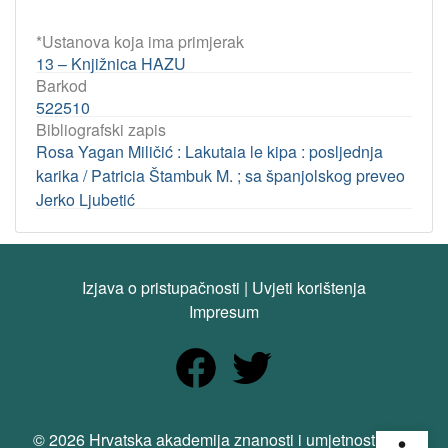
*Ustanova koja ima primjerak
13 – Knjižnica HAZU
Barkod
522510
Bibliografski zapis
Rosa Yagan Miličić : Lakutaia le kipa : posljednja
karika / Patricia Štambuk M. ; sa španjolskog preveo
Jerko Ljubetić
Izjava o pristupačnosti
|
Uvjeti korištenja
Impresum
Open
© 2026 Hrvatska akademija znanosti i umjetnosti. Sva