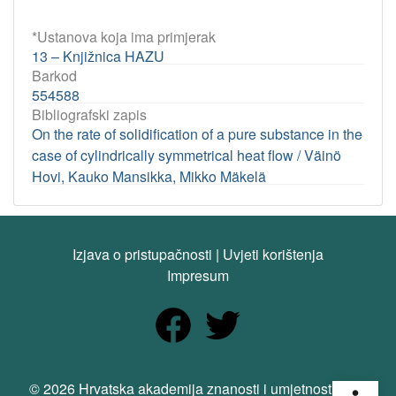
*Ustanova koja ima primjerak
13 – Knjižnica HAZU
Barkod
554588
Bibliografski zapis
On the rate of solidification of a pure substance in the
case of cylindrically symmetrical heat flow / Väinö
Hovi, Kauko Mansikka, Mikko Mäkelä
Izjava o pristupačnosti
|
Uvjeti korištenja
Impresum
Open
© 2026 Hrvatska akademija znanosti i umjetnosti. Sva