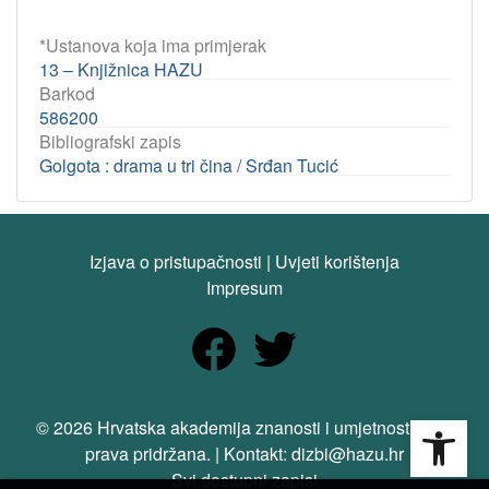
*Ustanova koja ima primjerak
13 – Knjižnica HAZU
Barkod
586200
Bibliografski zapis
Golgota : drama u tri čina / Srđan Tucić
Izjava o pristupačnosti
|
Uvjeti korištenja
Impresum
Open
© 2026 Hrvatska akademija znanosti i umjetnosti. Sva
prava pridržana. | Kontakt: dizbi@hazu.hr
Svi dostupni zapisi